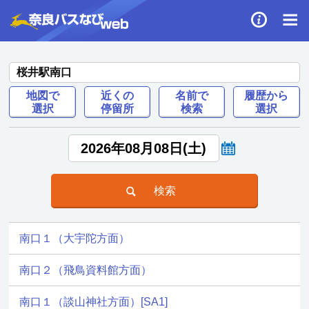
桜井駅南口
地図で
近くの
名前で
履歴から
選択
停留所
検索
選択
南口１（大宇陀方面）
南口２（飛鳥資料館方面）
南口１（談山神社方面）[SA1]