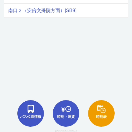
南口２（安倍文殊院方面）[SB9]
バス位置情報
時刻・運賃
時刻表
(c)Nara Kotsu Bus Lines Co.,Ltd.