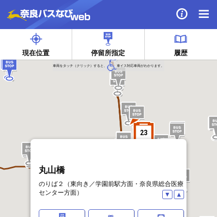
近鉄奈良駅/JR奈良駅/大和西大寺駅/高の原駅発着路線からスタート！
28
現在位置
停留所指定
履歴
車両をタッチ（クリック）すると、
車イス対応車両がわかります。
23
丸山橋
のりば２（東向き／学園前駅方面・奈良県総合医療
センター方面）
▼
▲