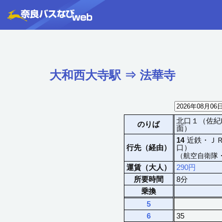
大和西大寺駅
⇒
法華寺
北口１（佐紀
のりば
面）
14
近鉄・Ｊ
行先（経由）
口）
（航空自衛隊
運賃（大人）
290円
所要時間
8分
乗換
5
6
35