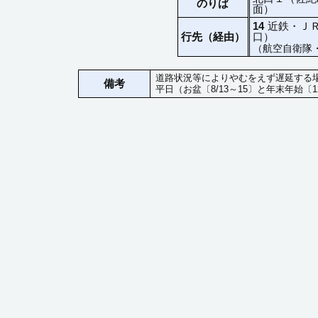
のりば
面）
14
近鉄・Ｊ
行先（経由）
口）
（航空自衛隊
道路状況等によりやむをえず遅延する
備考
平日（お盆〔8/13～15〕と年末年始〔12