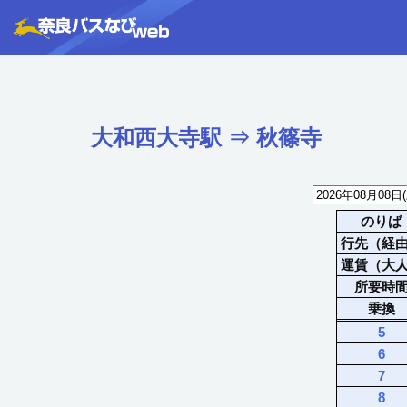
大和西大寺駅
⇒
秋篠寺
のりば
行先（経
運賃（大
所要時
乗換
5
6
7
8