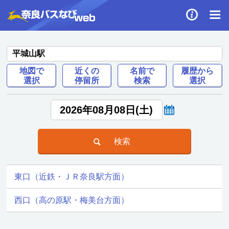
平城山駅
地図で
近くの
名前で
履歴から
選択
停留所
検索
選択
東口（近鉄・ＪＲ奈良駅方面）
西口（高の原駅・梅美台方面）