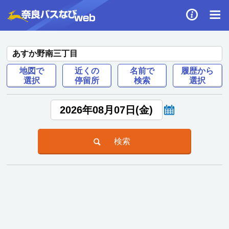
あすか野南三丁目
地図で
近くの
名前で
履歴から
選択
停留所
検索
選択