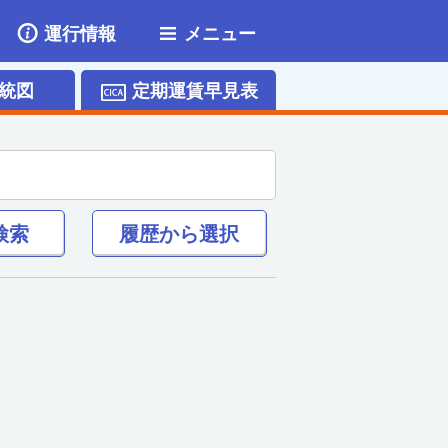
運行情報
メニュー
統図
定期運賃早見表
検索
履歴から
選択