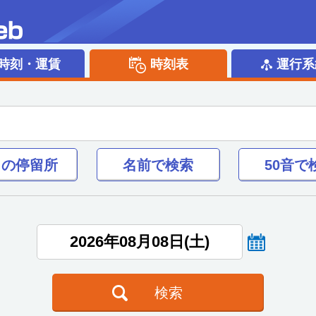
時刻・運賃
時刻表
運行系
くの
停留所
名前で
検索
50音で