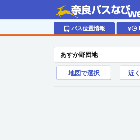
バス位置情報
あすか野団地
地図で
選択
近