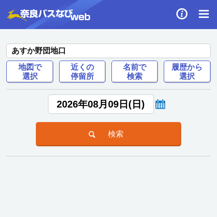
あすか野団地口
地図で
近くの
名前で
履歴から
選択
停留所
検索
選択